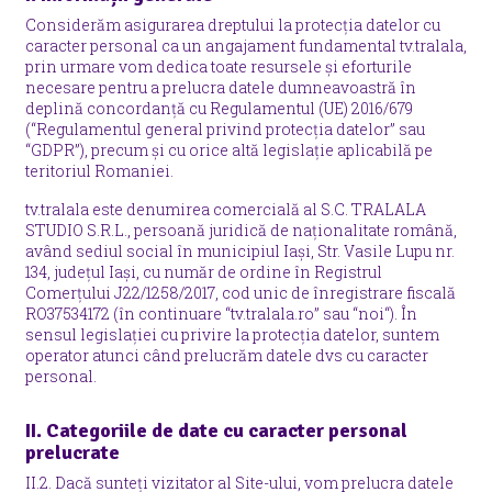
Considerăm asigurarea dreptului la protecția datelor cu
caracter personal ca un angajament fundamental tv.tralala,
prin urmare vom dedica toate resursele și eforturile
necesare pentru a prelucra datele dumneavoastră în
deplină concordanță cu Regulamentul (UE) 2016/679
(“Regulamentul general privind protecția datelor” sau
“GDPR”), precum și cu orice altă legislație aplicabilă pe
teritoriul Romaniei.
tv.tralala este denumirea comercială al S.C. TRALALA
STUDIO S.R.L., persoană juridică de naționalitate română,
având sediul social în municipiul Iași, Str. Vasile Lupu nr.
134, județul Iași, cu număr de ordine în Registrul
Comerțului J22/1258/2017, cod unic de înregistrare fiscală
RO37534172 (în continuare “tv.tralala.ro” sau “noi“). În
sensul legislației cu privire la protecția datelor, suntem
operator atunci când prelucrăm datele dvs cu caracter
personal.
II. Categoriile de date cu caracter personal
prelucrate
II.2. Dacă sunteți vizitator al Site-ului, vom prelucra datele