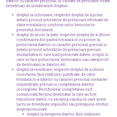
datelor cu caracter personal, în calitate de persoane vizate,
beneficiați de următoarele drepturi:
dreptul la informare, respectiv dreptul de a primi
detalii privind activitățile de prelucrare efectuate de
către tv.tralala.ro, conform celor descrise în
prezentul document;
dreptul de acces la date, respectiv dreptul de a obține
confirmarea din partea tv.tralala.ro cu privire la
prelucrarea datelor cu caracter personal, precum și
detalii privind activitățile de prelucrare precum
modalitatea în care sunt prelucrate datele, scopul în
care se face prelucrarea, destinatarii sau categoriile
de destinatari ai datelor, etc;
dreptul la rectificare, respectiv dreptul de a obține
corectarea, fără întârzieri justificate, de către
tv.tralala.ro a datelor cu caracter personal inexacte/
nejustificate, precum și completarea datelor
incomplete; Rectificarea/ completarea va fi
comunicată fiecărui destinatar la care au fost
transmise datele, cu excepția cazului în care acest
lucru se dovedește imposibil sau presupune eforturi
disproporționate.
dreptul la ștergerea datelor, fără întârzieri