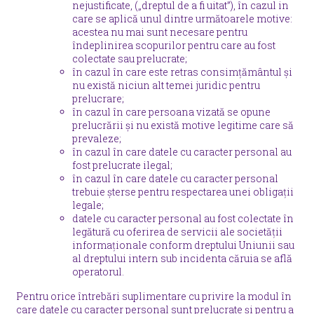
nejustificate, („dreptul de a fi uitat”), în cazul in
care se aplică unul dintre următoarele motive:
acestea nu mai sunt necesare pentru
îndeplinirea scopurilor pentru care au fost
colectate sau prelucrate;
în cazul în care este retras consimțământul și
nu există niciun alt temei juridic pentru
prelucrare;
în cazul în care persoana vizată se opune
prelucrării și nu există motive legitime care să
prevaleze;
în cazul în care datele cu caracter personal au
fost prelucrate ilegal;
în cazul în care datele cu caracter personal
trebuie șterse pentru respectarea unei obligații
legale;
datele cu caracter personal au fost colectate în
legătură cu oferirea de servicii ale societății
informaționale conform dreptului Uniunii sau
al dreptului intern sub incidenta căruia se află
operatorul.
Pentru orice întrebări suplimentare cu privire la modul în
care datele cu caracter personal sunt prelucrate și pentru a